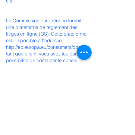
site.
La Commission européenne fournit
une plateforme de règlement des
litiges en ligne (OS). Cette plateforme
est disponible à l'adresse
http://ec.europa.eu/consumers/odr/.
En
tant que client, vous avez toujours la
possibilité de contacter le conseil
d'arbitrage de la Commission
européenne. Nous ne sommes ni
disposés à, ni obligés de, participer à
une procédure de règlement des
litiges devant un conseil d'arbitrage de
la consommation.